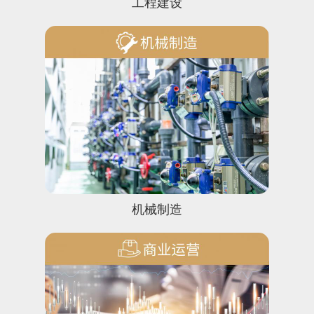
工程建设
机械制造